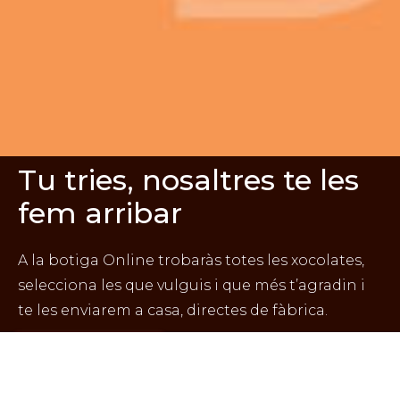
Tu tries, nosaltres te les
fem arribar
A la botiga Online trobaràs totes les xocolates,
selecciona les que vulguis i que més t’agradin i
te les enviarem a casa, directes de fàbrica.
BOTIGA ONLINE