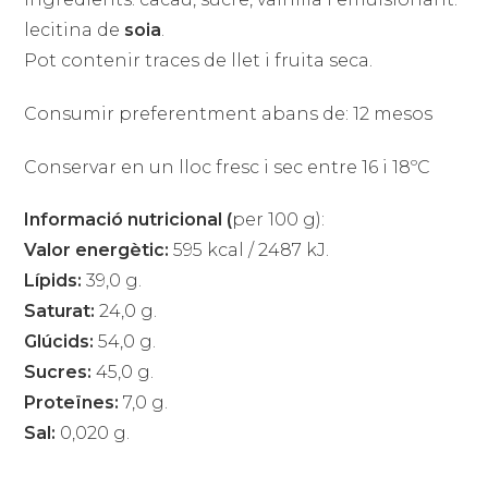
lecitina de
soia
.
Pot contenir traces de llet i fruita seca.
Consumir preferentment abans de: 12 mesos
Conservar en un lloc fresc i sec entre 16 i 18ºC
Informació nutricional (
per 100 g):
Valor energètic:
595 kcal / 2487 kJ.
Lípids:
39,0 g.
Saturat:
24,0 g.
Glúcids:
54,0 g.
Sucres:
45,0 g.
Proteïnes:
7,0 g.
Sal:
0,020 g.