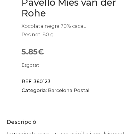
Pavelló Mies van der
Rohe
Xocolata negra 70% cacau
Pes net: 80 g
5.85
€
Esgotat
REF:
360123
Categoria:
Barcelona Postal
Descripció
Ingredients: cacau, sucre, vainilla i emulsionant: