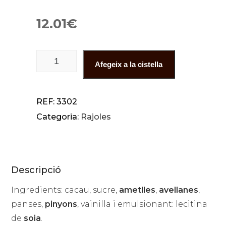
12.01
€
quantitat de Hexàgon Gaudí
Afegeix a la cistella
REF:
3302
Categoria:
Rajoles
Descripció
Ingredients: cacau, sucre,
ametlles
,
avellanes
,
panses,
pinyons
, vainilla i emulsionant: lecitina
de
soia
.