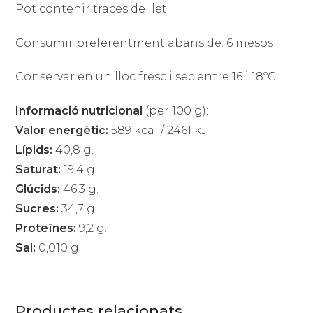
Pot contenir traces de llet.
Consumir preferentment abans de: 6 mesos
Conservar en un lloc fresc i sec entre 16 i 18ºC
Informació nutricional
(per 100 g):
Valor energètic:
589 kcal / 2461 kJ.
Lípids:
40,8 g.
Saturat:
19,4 g.
Glúcids:
46,3 g.
Sucres:
34,7 g.
Proteïnes:
9,2 g.
Sal:
0,010 g.
Productes relacionats