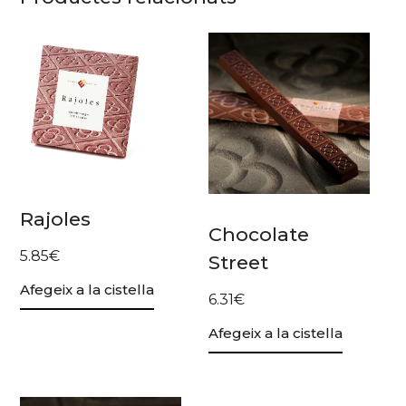
Rajoles
Chocolate
5.85
€
Street
Afegeix a la cistella
6.31
€
Afegeix a la cistella