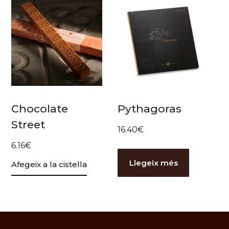
Chocolate
Pythagoras
Street
16.40
€
6.16
€
Llegeix més
Afegeix a la cistella