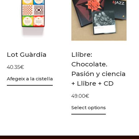
Lot Guàrdia
Llibre:
Chocolate.
40.35
€
Pasión y ciencia
Afegeix a la cistella
+ Llibre + CD
49.00
€
Select options