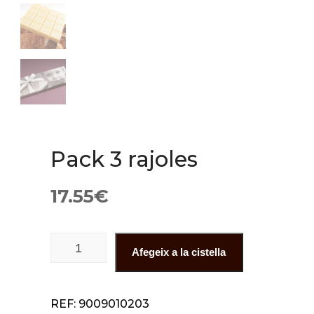
Pack 3 rajoles
17.55
€
quantitat de Pack 3 rajoles
Afegeix a la cistella
REF:
9009010203