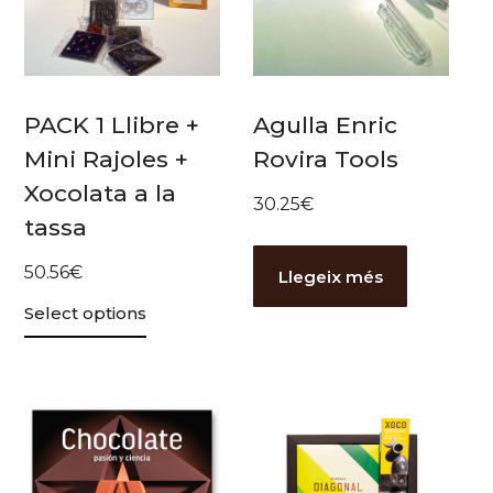
PACK 1 Llibre +
Agulla Enric
Mini Rajoles +
Rovira Tools
Xocolata a la
30.25
€
tassa
50.56
€
Llegeix més
Select options