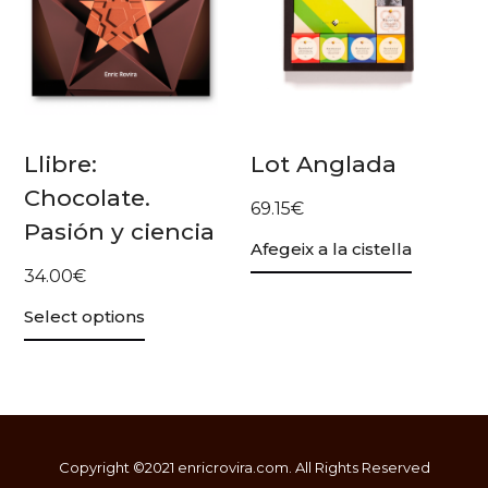
Llibre:
Lot Anglada
Chocolate.
69.15
€
Pasión y ciencia
Afegeix a la cistella
34.00
€
Select options
Copyright ©2021
enricrovira.com
. All Rights Reserved